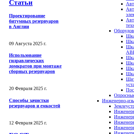
Статьи
Авт
Авт
эле
Проектирование
Авт
битумных резервуаров
тех
в Англии
Оборудо
Шка
Шка
09 Августа 2025 г.
Шка
АВ
Использование
Шка
гидравлических
Шка
домкратов при монтаже
Шка
сборных резервуаров
Шка
Щит
уст
20 Февраля 2025 г.
Пос
Опросные
Способы зачистки
Инженерно-изы
резервуаров и емкостей
Землеуст
Инженерн
Инженерн
Инженерн
12 Февраля 2025 г.
Инженерн
Инженерн