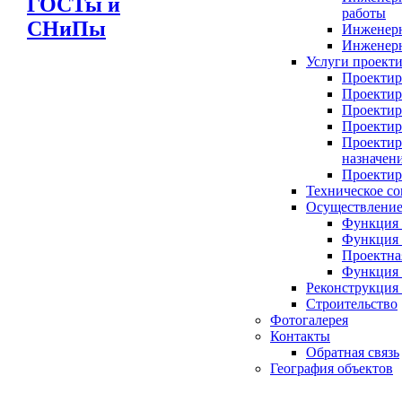
ГОСТы и
работы
СНиПы
Инженерн
Инженерн
Услуги проект
Проектир
Проектир
Проектир
Проектир
Проектир
назначен
Проектир
Техническое со
Осуществление
Функция 
Функция 
Проектна
Функция 
Реконструкция
Строительство
Фотогалерея
Контакты
Обратная связь
География объектов