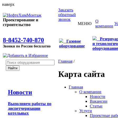
наверх
Заказать
обратный
звонок
Проектирование и
О
МЕНЮ
У
строительство
компании
8-8452-740-870
Резервуа
Газовое
и технологич
оборудование
Звонки по России бесплатно
оборудовани
Главная
/
Карта сайта
Главная
Новости
О компании
Новости
Вакансии
Выполняем работы по
Статьи
диспетчеризации
Услуги
котельных
Проектные раб