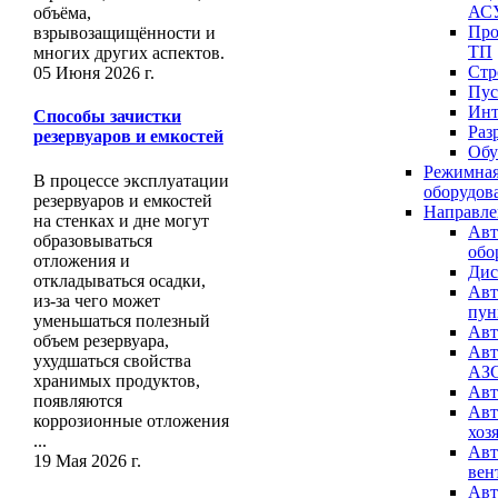
АС
объёма,
Про
взрывозащищённости и
ТП
многих других аспектов.
Стр
05 Июня 2026 г.
Пус
Инт
Способы зачистки
Раз
резервуаров и емкостей
Обу
Режимная
В процессе эксплуатации
оборудов
резервуаров и емкостей
Направле
на стенках и дне могут
Авт
образовываться
обо
отложения и
Дис
откладываться осадки,
Авт
из-за чего может
пун
уменьшаться полезный
Авт
объем резервуара,
Авт
ухудшаться свойства
АЗ
хранимых продуктов,
Авт
появляются
Авт
коррозионные отложения
хоз
...
Авт
19 Мая 2026 г.
вен
Авт