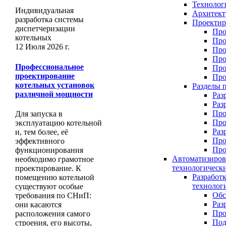
Технолог
Индивидуальная
Архитект
разработка системы
Проектир
диспетчеризации
Про
котельных
Про
12 Июля 2026 г.
Про
Про
Профессиональное
Про
проектирование
Про
котельных установок
Разделы 
различной мощности
Раз
Раз
Про
Для запуска в
Про
эксплуатацию котельной
Раз
и, тем более, её
Про
эффективного
Про
функционирования
Автоматизиров
необходимо грамотное
технологическ
проектирование. К
Разработ
помещению котельной
технолог
существуют особые
Обс
требования по СНиП:
Раз
они касаются
Про
расположения самого
Под
строения, его высоты,