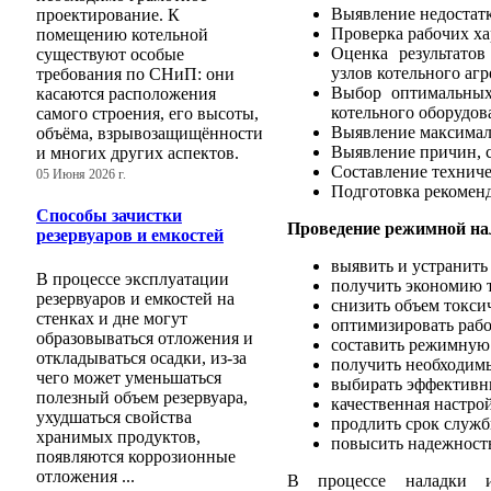
Выявление недостат
проектирование. К
Проверка рабочих ха
помещению котельной
Оценка результато
существуют особые
узлов котельного агр
требования по СНиП: они
Выбор оптимальных
касаются расположения
котельного оборудов
самого строения, его высоты,
Выявление максимал
объёма, взрывозащищённости
Выявление причин, 
и многих других аспектов.
Составление техниче
05 Июня 2026 г.
Подготовка рекомен
Способы зачистки
Проведение режимной на
резервуаров и емкостей
выявить и устранить
В процессе эксплуатации
получить экономию 
резервуаров и емкостей на
снизить объем токс
стенках и дне могут
оптимизировать раб
образовываться отложения и
составить режимную
откладываться осадки, из-за
получить необходим
чего может уменьшаться
выбирать эффективн
полезный объем резервуара,
качественная настро
ухудшаться свойства
продлить срок служ
хранимых продуктов,
повысить надежност
появляются коррозионные
отложения ...
В процессе наладки ис