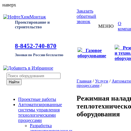
наверх
Заказать
обратный
звонок
Проектирование и
О
МЕНЮ
строительство
компа
8-8452-740-870
Рез
Газовое
и техно
Звонки по России бесплатно
оборудование
оборуд
Главная
/
Услуги
/
Автомати
процессами
/
Режимная налад
Проектные работы
Автоматизированные
теплотехническо
системы управления
оборудования
технологическими
процессами
Разработка
автоматизированных