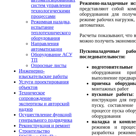
Режимно-наладочные и
систем управления
представляют собой ком
технологическими
оборудования для получ
процессами
режиме рабочих нагрузок,
Режимная наладка,
автоматики.
испытание
теплотехнического
Расчеты показывают, что 
оборудования
можно получить экономию
Направления
автоматизации
Пусконаладочные ра
Оборудование АСУ
последовательности:
ТП
Опросные листы
подготовительны
Инженерно-
оборудования при
изыскательские работы
выполнение предвар
Услуги проектирования
приемка оборудо
объектов
монтажных работ
Техническое
пусковые работы
:
сопровождение
инструкции для пер
экспертизы и авторский
пуску, составлени
надзор
процессе пуска обор
Осуществление функций
оборудования
генерального подрядчика
наладка и компле
Реконструкция и ремонт
режимов и процесс
Строительство
разработка режимно