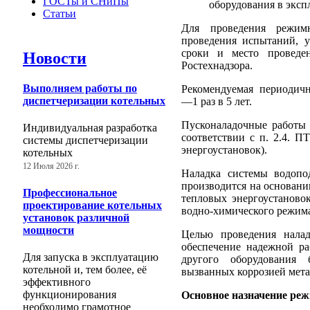
ГОСТы и СНиПы
оборудования в экс
Статьи
Для проведения режимн
проведения испытаний, у
сроки и место проведен
Новости
Ростехнадзора.
Выполняем работы по
Рекомендуемая периодич
диспетчеризации котельных
—1 раз в 5 лет.
Пусконаладочные работы к
Индивидуальная разработка
соответствии с п. 2.4. 
системы диспетчеризации
энергоустановок).
котельных
12 Июля 2026 г.
Наладка системы водопо
производится на основани
Профессиональное
тепловых энергоустановок
проектирование котельных
водно-химического режима 
установок различной
мощности
Целью проведения налад
обеспечение надежной ра
Для запуска в эксплуатацию
другого оборудования 
котельной и, тем более, её
вызванных коррозией мета
эффективного
функционирования
Основное назначение ре
необходимо грамотное