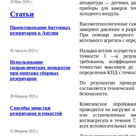
19 Мая 2026 г.
аппаратура — датчики, р
приборы для замеров те
Статьи
холодного воздуха.
Высокотехнологичные газо
Проектирование битумных
замеряют давление и разр
резервуаров в Англии
При помощи лазерного п
котельного агрегата с опр
Наладка котлов осуществля
09 Августа 2025 г.
точности I —к резуль
требования, коэффициен
Использование
точностью максимум до 
гидравлических домкратов
определения КПД с точнос
при монтаже сборных
резервуаров
По результатам провед
составляется технический
безопасности.
20 Февраля 2025 г.
Комплексное опробован
Способы зачистки
проводится на нагрузке и
резервуаров и емкостей
или установленных зак
котлоагрегата в течение 
всех вспомогательных мех
12 Февраля 2025 г.