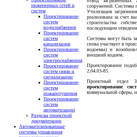
отвод загрязненных
инженерных сетей и
сооружений. Системы 
систем
Утилизация загрязнен
Проектирование
реализована за счет в
систем
строительства собст
водоснабжения
последующим отведени
Проектирование
Системы могут быть за
систем
снова участвует в прои
канализации
водоемы) и возобнов
Проектирование
внешний водоем.
систем
электроснабжения
Проектирование подоб
Проектирование
2.04.03-85.
систем связи и
сигнализации
Проектный отдел 
Проектирование
проектирование сис
систем
коммунальной сферы, н
пожаротушения
Проектирование
систем
автоматизации
Разделы проектной
документации
Автоматизированные
системы управления