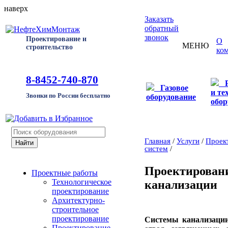
наверх
Заказать
обратный
звонок
Проектирование и
О
МЕНЮ
строительство
ко
8-8452-740-870
Газовое
и те
Звонки по России бесплатно
оборудование
обор
Главная
/
Услуги
/
Проек
систем
/
Проектировани
Проектные работы
Технологическое
канализации
проектирование
Архитектурно-
строительное
проектирование
Системы канализаци
Проектирование