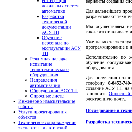
Интеграция
варианты создания си
локальных систем
Для дальнейшего прое
автоматики
разрабатывают техниче
Разработка
технической
Мы осуществляем не 
документации
также изготавливаем 
АСУ ТП
Обучение
Уже на месте эксплуа
персонала по
программирование и н
эксплуатации АСУ
ТП
Дополнительно по ж
Режимная наладка,
обучение обслуживаю
испытание
оборудования.
теплотехнического
оборудования
Для получения полно
Направления
телефону
8-8452-740-
автоматизации
создание АСУ ТП на 
Оборудование АСУ ТП
заполнить
Опросный 
Опросные листы
электронную почту.
Инженерно-изыскательские
работы
Обследование и техн
Услуги проектирования
объектов
Разработка техническ
Техническое сопровождение
экспертизы и авторский