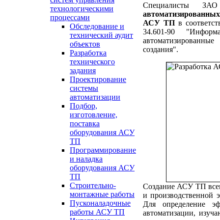
Специалисты ЗАО
технологическими
автоматизированных
процессами
АСУ ТП
в соответст
Обследование и
34.601-90 "Информ
технический аудит
автоматизированны
объектов
создания".
Разработка
технического
задания
Проектирование
системы
автоматизации
Подбор,
изготовление,
поставка
оборудования АСУ
ТП
Программирование
и наладка
оборудования АСУ
ТП
Строительно-
Создание АСУ ТП всег
монтажные работы
и производственной 
Пусконаладочные
Для определение эф
работы АСУ ТП
автоматизации, изуч