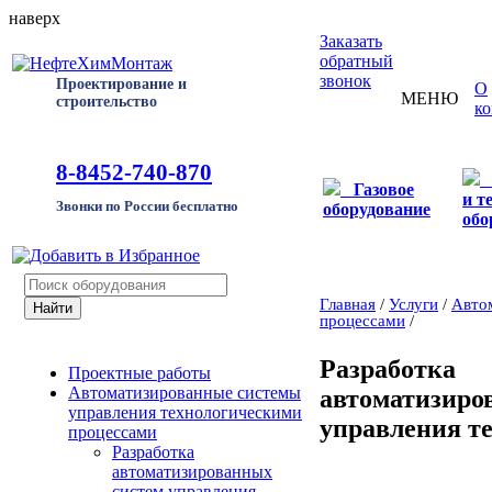
наверх
Заказать
обратный
звонок
Проектирование и
О
МЕНЮ
строительство
к
8-8452-740-870
Газовое
и т
Звонки по России бесплатно
оборудование
обо
Главная
/
Услуги
/
Авто
процессами
/
Разработка
Проектные работы
Автоматизированные системы
автоматизиро
управления технологическими
управления т
процессами
Разработка
автоматизированных
систем управления