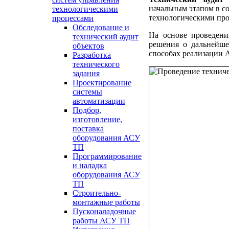
начальным этапом в с
технологическими
технологическими пр
процессами
Обследование и
На основе проведени
технический аудит
решения о дальнейше
объектов
способах реализации
Разработка
технического
задания
Проектирование
системы
автоматизации
Подбор,
изготовление,
поставка
оборудования АСУ
ТП
Программирование
и наладка
оборудования АСУ
ТП
Строительно-
монтажные работы
Пусконаладочные
работы АСУ ТП