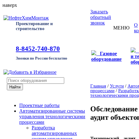
наверх
Заказать
обратный
звонок
Проектирование и
О
МЕНЮ
строительство
к
8-8452-740-870
Газовое
и т
Звонки по России бесплатно
оборудование
обо
Главная
/
Услуги
/
Авто
процессами
/
Разработк
технологическими про
Проектные работы
Обследование
Автоматизированные системы
аудит объекто
управления технологическими
процессами
Разработка
автоматизированных
Технический аудит
систем управления