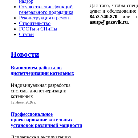
надзор
Для того, чтобы спе
Осуществление функций
аудит и обследование
генерального подрядчика
8452-740-870
или пр
Реконструкция и ремонт
asutp@gazovik.ru
.
Строительство
ГОСТы и СНиПы
Статьи
Новости
Выполняем работы по
диспетчеризации котельных
Индивидуальная разработка
системы диспетчеризации
котельных
12 Июля 2026 г.
Профессиональное
проектирование котельных
установок различной мощности
Для запуска в эксплуатацию