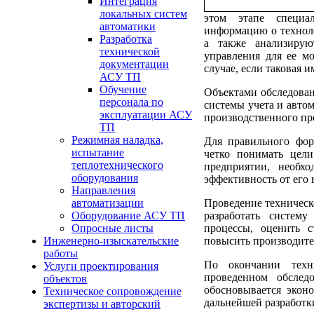
Интеграция
локальных систем
этом этапе специ
автоматики
информацию о техноло
Разработка
а также анализирую
технической
управления для ее мо
документации
случае, если таковая и
АСУ ТП
Обучение
Объектами обследован
персонала по
системы учета и авто
эксплуатации АСУ
производственного пр
ТП
Режимная наладка,
Для правильного фо
испытание
четко понимать цели
теплотехнического
предприятии, необх
оборудования
эффективность от его 
Направления
Проведение техническо
автоматизации
разработать систем
Оборудование АСУ ТП
процессы, оценить 
Опросные листы
повысить производите
Инженерно-изыскательские
работы
По окончании техн
Услуги проектирования
проведенном обслед
объектов
обосновывается эконо
Техническое сопровождение
дальнейшей разработ
экспертизы и авторский