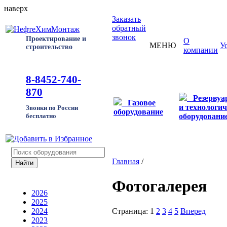
наверх
Заказать
обратный
звонок
Проектирование и
О
МЕНЮ
У
строительство
компании
8-8452-740-
870
Резерву
Газовое
и технологич
Звонки по России
оборудование
оборудовани
бесплатно
Главная
/
Фотогалерея
2026
2025
Страница:
1
2
3
4
5
Вперед
2024
2023