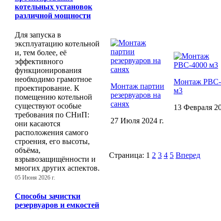
котельных установок
различной мощности
Для запуска в
эксплуатацию котельной
и, тем более, её
эффективного
функционирования
необходимо грамотное
Монтаж РВС-
Монтаж партии
проектирование. К
м3
резервуаров на
помещению котельной
санях
существуют особые
13 Февраля 20
требования по СНиП:
27 Июля 2024 г.
они касаются
расположения самого
строения, его высоты,
объёма,
Страница:
1
2
3
4
5
Вперед
взрывозащищённости и
многих других аспектов.
05 Июня 2026 г.
Способы зачистки
резервуаров и емкостей