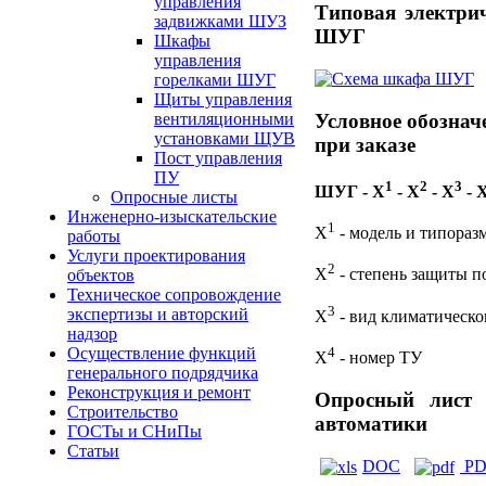
управления
Типовая электри
задвижками ШУЗ
ШУГ
Шкафы
управления
горелками ШУГ
Щиты управления
Условное обозна
вентиляционными
установками ЩУВ
при заказе
Пост управления
ПУ
1
2
3
ШУГ - Х
- Х
- Х
- 
Опросные листы
Инженерно-изыскательские
1
Х
- модель и типораз
работы
Услуги проектирования
2
Х
- степень защиты п
объектов
Техническое сопровождение
3
экспертизы и авторский
Х
- вид климатическ
надзор
4
Осуществление функций
Х
- номер ТУ
генерального подрядчика
Реконструкция и ремонт
Опросный лист 
Строительство
автоматики
ГОСТы и СНиПы
Статьи
DOC
PD