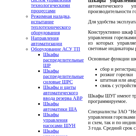
Шкафы управлени
технологическими
автоматического 
процессами
производительности го
Режимная наладка,
Для удобства эксплуа
испытание
теплотехнического
Конструктивно шкаф Ш
оборудования
управления горелками 
Направления
из которых управля
автоматизации
световые индикаторы 
Оборудование АСУ ТП
Шкафы
Основные функции шк
распределительные
ШР
сбор и регистрац
Шкафы
розжиг горелки
распределительные
штатная или ава
силовые ШРС
связь с устройст
Шкафы и щиты
автоматического
Шкафы ШУГ имеют три 
ввода резерва АВР
программируемое.
Шкафы
автоматики ША
Специалисты ЗАО "Не
Шкафы
управления горелками
управления
и схем, так и по инди
насосами ШУН
3 года. Средний срок 
Шкафы