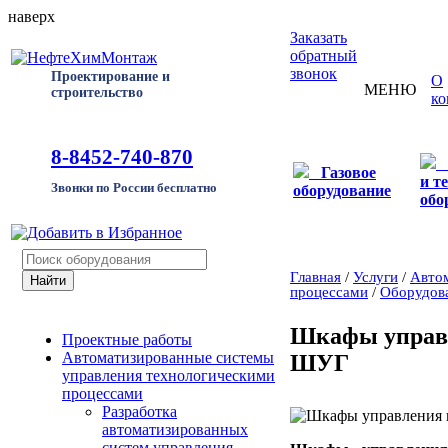
наверх
Заказать
обратный
звонок
Проектирование и
О
МЕНЮ
строительство
ко
8-8452-740-870
Газовое
и т
Звонки по России бесплатно
оборудование
обо
Главная
/
Услуги
/
Автом
процессами
/
Оборудов
Шкафы управ
Проектные работы
Автоматизированные системы
ШУГ
управления технологическими
процессами
Разработка
автоматизированных
систем управления