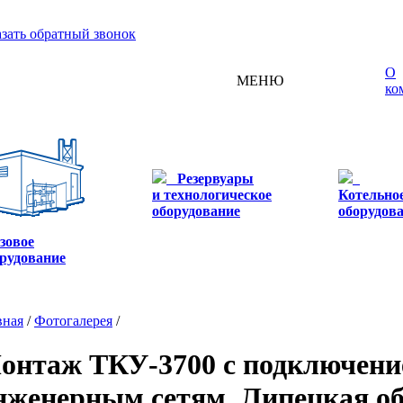
азать обратный звонок
О
МЕНЮ
ко
Резервуары
и технологическое
Котельно
оборудование
оборудов
зовое
рудование
вная
/
Фотогалерея
/
онтаж ТКУ-3700 с подключени
нженерным сетям. Липецкая об