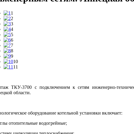
1
2
3
4
5
6
7
8
9
10
11
таж ТКУ-3700 с подключением к сетям инженерно-техническ
ецкой области.
нологическое оборудование котельной установки включает:
отлы отопительные водогрейные;
истему циркуляции теплоснабжения;