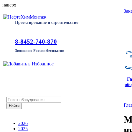
наверх
Зак
Проектирование и строительство
8-8452-740-870
Звонки по России бесплатно
Га
обо
Гла
М
2026
и
2025