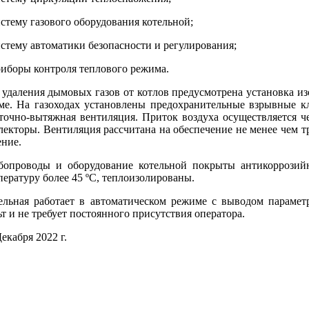
истему газового оборудования котельной;
истему автоматики безопасности и регулирования;
риборы контроля теплового режима.
 удаления дымовых газов от котлов предусмотрена установка 
ме. На газоходах установлены предохранительные взрывные к
точно-вытяжная вентиляция. Приток воздуха осуществляется ч
лекторы. Вентиляция рассчитана на обеспечение не менее чем тр
ение.
бопроводы и оборудование котельной покрыты антикоррозий
пературу более 45 ºС, теплоизолированы.
ельная работает в автоматическом режиме с выводом парамет
ьт и не требует постоянного присутствия оператора.
екабря 2022 г.