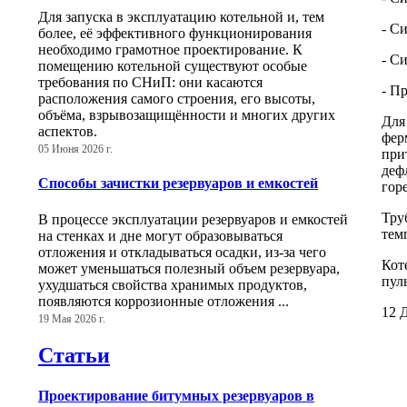
Для запуска в эксплуатацию котельной и, тем
- С
более, её эффективного функционирования
необходимо грамотное проектирование. К
- С
помещению котельной существуют особые
требования по СНиП: они касаются
- П
расположения самого строения, его высоты,
объёма, взрывозащищённости и многих других
Для
аспектов.
фер
05 Июня 2026 г.
при
деф
Способы зачистки резервуаров и емкостей
гор
Тру
В процессе эксплуатации резервуаров и емкостей
тем
на стенках и дне могут образовываться
отложения и откладываться осадки, из-за чего
Кот
может уменьшаться полезный объем резервуара,
пул
ухудшаться свойства хранимых продуктов,
появляются коррозионные отложения ...
12 Д
19 Мая 2026 г.
Статьи
Проектирование битумных резервуаров в