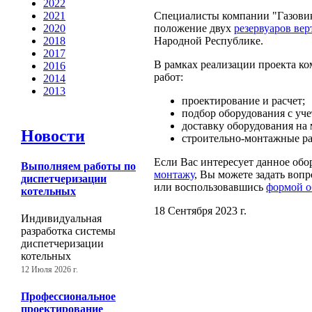
2022
Специалисты компании "Газовик
2021
положение двух
резервуаров ве
2020
Народной Республике.
2018
2017
В рамках реализации проекта к
2016
работ:
2014
2013
проектирование и расчет;
подбор оборудования с уче
доставку оборудования на 
Новости
строительно-монтажные р
Если Вас интересует данное обо
Выполняем работы по
монтажу
, Вы можете задать воп
диспетчеризации
или воспользовавшись
формой о
котельных
18 Сентября 2023 г.
Индивидуальная
разработка системы
диспетчеризации
котельных
12 Июля 2026 г.
Профессиональное
проектирование