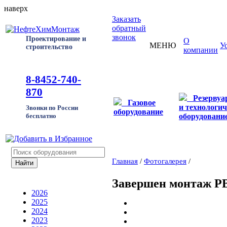
наверх
Заказать
обратный
звонок
Проектирование и
О
МЕНЮ
У
строительство
компании
8-8452-740-
870
Резерву
Газовое
и технологич
Звонки по России
оборудование
оборудовани
бесплатно
Главная
/
Фотогалерея
/
Завершен монтаж Р
2026
2025
2024
2023