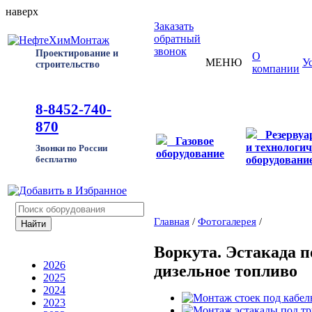
наверх
Заказать
обратный
звонок
Проектирование и
О
МЕНЮ
У
строительство
компании
8-8452-740-
870
Резерву
Газовое
и технологич
Звонки по России
оборудование
оборудовани
бесплатно
Главная
/
Фотогалерея
/
Воркута. Эстакада п
2026
дизельное топливо
2025
2024
2023