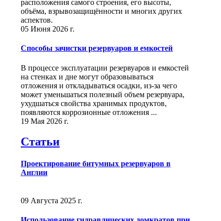
расположения самого строения, его высоты,
объёма, взрывозащищённости и многих других
аспектов.
05 Июня 2026 г.
Способы зачистки резервуаров и емкостей
В процессе эксплуатации резервуаров и емкостей
на стенках и дне могут образовываться
отложения и откладываться осадки, из-за чего
может уменьшаться полезный объем резервуара,
ухудшаться свойства хранимых продуктов,
появляются коррозионные отложения ...
19 Мая 2026 г.
Статьи
Проектирование битумных резервуаров в
Англии
09 Августа 2025 г.
Использование гидравлических домкратов при