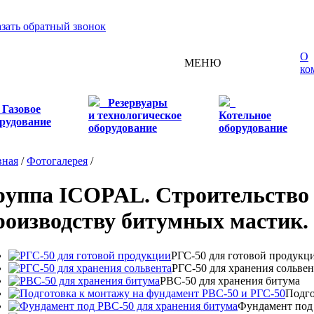
азать обратный звонок
О
МЕНЮ
ко
Резервуары
Газовое
и технологическое
Котельное
рудование
оборудование
оборудование
вная
/
Фотогалерея
/
руппа ICOPAL. Строительство 
роизводству битумных мастик.
РГС-50 для готовой продукц
РГС-50 для хранения сольвен
РВС-50 для хранения битума
Подго
Фундамент под 