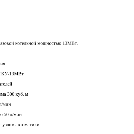
газовой котельной мощностью 13МВт.
ния
й ТКУ-13МВт
ателей
ма 300 куб. м
л/мин
ю 50 л/мин
с узлом автоматики