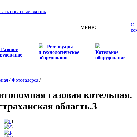
азать обратный звонок
О
МЕНЮ
ко
Резервуары
Газовое
и технологическое
Котельное
рудование
оборудование
оборудование
вная
/
Фотогалерея
/
втономная газовая котельная.
страханская область.3
1
2
3