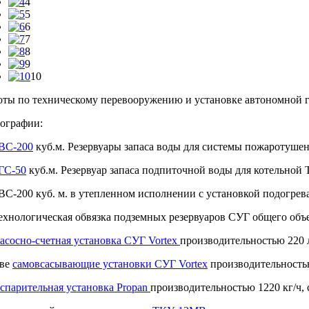
4
5
6
7
8
9
10
оты по техническому перевооружению и установке автономной 
ографии:
ВС-200
куб.м. Резервуары запаса воды для системы пожаротуше
ГС-50
куб.м. Резервуар запаса подпиточной воды для котельно
РВС-200 куб. м. в утепленном исполнении с установкой подогрев
Технологическая обвязка подземных резервуаров СУГ общего объе
асосно-счетная установка СУГ Vortex
производительностью 220 
Две
самовсасывающие установки СУГ Vortex
производительность
спарительная установка Propan
производительностью 1220 кг/ч, 