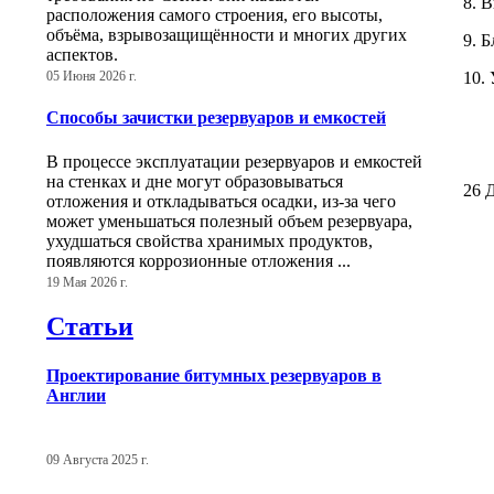
8. 
расположения самого строения, его высоты,
объёма, взрывозащищённости и многих других
9. 
аспектов.
10.
05 Июня 2026 г.
Способы зачистки резервуаров и емкостей
В процессе эксплуатации резервуаров и емкостей
на стенках и дне могут образовываться
26 Д
отложения и откладываться осадки, из-за чего
может уменьшаться полезный объем резервуара,
ухудшаться свойства хранимых продуктов,
появляются коррозионные отложения ...
19 Мая 2026 г.
Статьи
Проектирование битумных резервуаров в
Англии
09 Августа 2025 г.