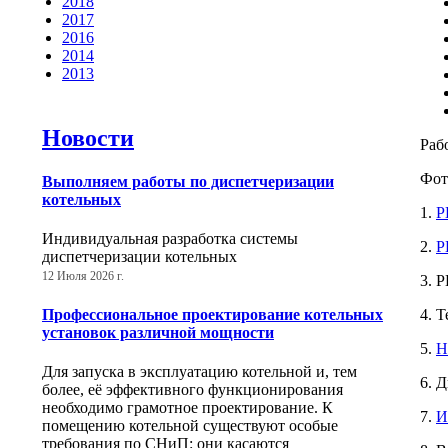
2018
2017
2016
2014
2013
Новости
Раб
Фот
Выполняем работы по диспетчеризации
котельных
1.
Р
Индивидуальная разработка системы
2.
Р
диспетчеризации котельных
12 Июля 2026 г.
3. 
Профессиональное проектирование котельных
4. 
установок различной мощности
5.
Н
Для запуска в эксплуатацию котельной и, тем
6. 
более, её эффективного функционирования
необходимо грамотное проектирование. К
7.
И
помещению котельной существуют особые
требования по СНиП: они касаются