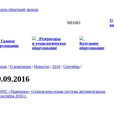
азать обратный звонок
О
МЕНЮ
к
Резервуары
Газовое
и технологическое
Котельное
рудование
оборудование
оборудование
вная
/
О компании
/
Новости
/
2016
/
Сентябрь
/
9.09.2016
НПС «Травники» установлена новая система автоматизации
ентября 2016 г.