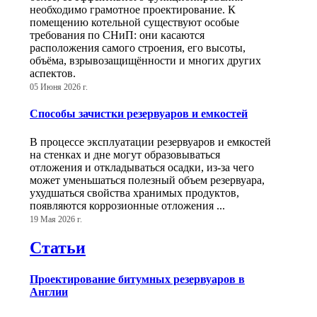
необходимо грамотное проектирование. К
помещению котельной существуют особые
требования по СНиП: они касаются
расположения самого строения, его высоты,
объёма, взрывозащищённости и многих других
аспектов.
05 Июня 2026 г.
Способы зачистки резервуаров и емкостей
В процессе эксплуатации резервуаров и емкостей
на стенках и дне могут образовываться
отложения и откладываться осадки, из-за чего
может уменьшаться полезный объем резервуара,
ухудшаться свойства хранимых продуктов,
появляются коррозионные отложения ...
19 Мая 2026 г.
Статьи
Проектирование битумных резервуаров в
Англии