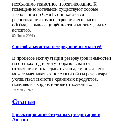
необходимо грамотное проектирование. К
помещению котельной существуют особые
требования по СНиП: они касаются
расположения самого строения, его высоты,
объёма, взрывозащищённости и многих других
аспектов.
05 Июня 2026 г.
Способы зачистки резервуаров и емкостей
В процессе эксплуатации резервуаров и емкостей
на стенках и дне могут образовываться
отложения и откладываться осадки, из-за чего
может уменьшаться полезный объем резервуара,
ухудшаться свойства хранимых продуктов,
появляются коррозионные отложения ...
19 Мая 2026 г.
Статьи
Проектирование битумных резервуаров в
Англии