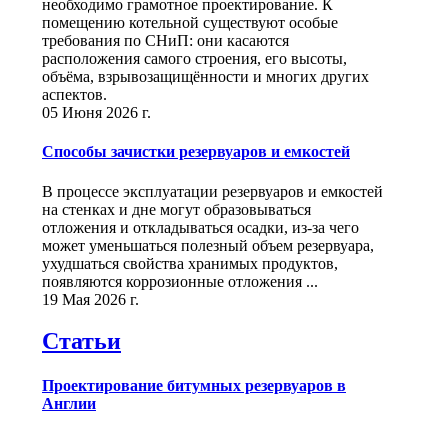
необходимо грамотное проектирование. К
помещению котельной существуют особые
требования по СНиП: они касаются
расположения самого строения, его высоты,
объёма, взрывозащищённости и многих других
аспектов.
05 Июня 2026 г.
Способы зачистки резервуаров и емкостей
В процессе эксплуатации резервуаров и емкостей
на стенках и дне могут образовываться
отложения и откладываться осадки, из-за чего
может уменьшаться полезный объем резервуара,
ухудшаться свойства хранимых продуктов,
появляются коррозионные отложения ...
19 Мая 2026 г.
Статьи
Проектирование битумных резервуаров в
Англии