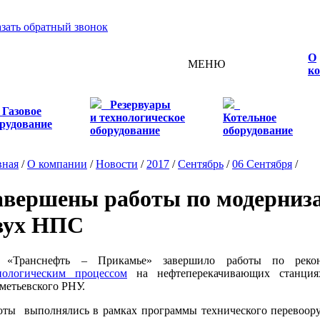
азать обратный звонок
О
МЕНЮ
к
Резервуары
Газовое
и технологическое
Котельное
рудование
оборудование
оборудование
вная
/
О компании
/
Новости
/
2017
/
Сентябрь
/
06 Сентября
/
авершены работы по модерни
вух НПС
 «Транснефть – Прикамье» завершило работы по рек
нологическим процессом
на нефтеперекачивающих станци
метьевского РНУ.
оты выполнялись в рамках программы технического перевоору