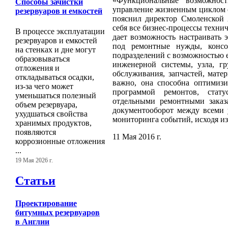
«Функциональные возможнос
Способы зачистки
управление жизненным циклом о
резервуаров и емкостей
пояснил директор Смоленской 
себя все бизнес-процессы техни
В процессе эксплуатации
дает возможность настраивать 
резервуаров и емкостей
под ремонтные нужды, конс
на стенках и дне могут
подразделений с возможностью е
образовываться
инженерной системы, узла, гр
отложения и
обслуживания, запчастей, матер
откладываться осадки,
важно, она способна оптимизи
из-за чего может
программой ремонтов, стат
уменьшаться полезный
отдельными ремонтными заказ
объем резервуара,
документооборот между всеми 
ухудшаться свойства
мониторинга событий, исходя и
хранимых продуктов,
появляются
11 Мая 2016 г.
коррозионные отложения
...
19 Мая 2026 г.
Статьи
Проектирование
битумных резервуаров
в Англии