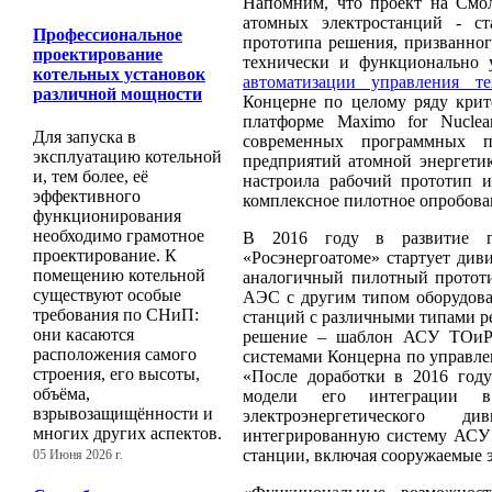
Напомним, что проект на Смо
атомных электростанций - ст
Профессиональное
прототипа решения, призванно
проектирование
технически и функционально 
котельных установок
автоматизации управления т
различной мощности
Концерне по целому ряду крит
платформе Maximo for Nucl
Для запуска в
современных программных п
эксплуатацию котельной
предприятий атомной энергети
и, тем более, её
настроила рабочий прототип 
эффективного
комплексное пилотное опробова
функционирования
необходимо грамотное
В 2016 году в развитие пр
проектирование. К
«Росэнергоатоме» стартует див
помещению котельной
аналогичный пилотный прототи
существуют особые
АЭС с другим типом оборудова
требования по СНиП:
станций с различными типами ре
они касаются
решение – шаблон АСУ ТОиР
расположения самого
системами Концерна по управл
строения, его высоты,
«После доработки в 2016 году
объёма,
модели его интеграции в
взрывозащищённости и
электроэнергетического 
многих других аспектов.
интегрированную систему АСУ
станции, включая сооружаемые э
05 Июня 2026 г.