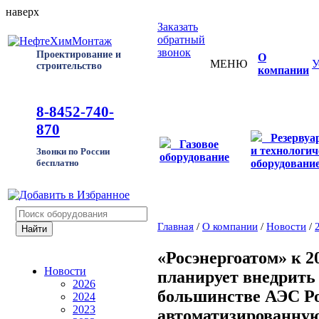
наверх
Заказать
обратный
звонок
Проектирование и
О
МЕНЮ
У
строительство
компании
8-8452-740-
870
Резервуа
Газовое
и технологич
Звонки по России
оборудование
оборудовани
бесплатно
Главная
/
О компании
/
Новости
/
«Росэнергоатом» к 2
Новости
планирует внедрить
2026
большинстве АЭС Р
2024
2023
автоматизированную