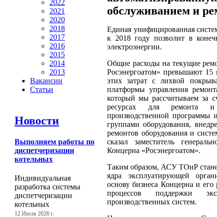
2022
обслуживанием и р
2021
2020
2018
Единая унифицированная систе
2017
к 2018 году позволит в конеч
2016
электроэнергии.
2015
Общие расходы на текущие рем
2014
Росэнергоатом» превышают 15 
2013
этих затрат с лихвой покрыва
Вакансии
платформы управления ремонт
Статьи
который мы рассчитываем за с
ресурсах для ремонта и 
производственной программы и
Новости
группами оборудования, внед
ремонтов оборудования и систем
сказал заместитель генерал
Выполняем работы по
Концерна «Росэнергоатом».
диспетчеризации
котельных
Таким образом, АСУ ТОиР стане
ядра эксплуатирующей орган
Индивидуальная
основу бизнеса Концерна и ег
разработка системы
процессов поддержки эк
диспетчеризации
производственных систем.
котельных
12 Июля 2026 г.