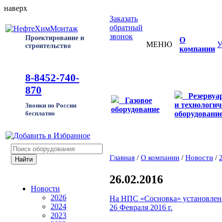
наверх
Заказать
обратный
звонок
Проектирование и
О
МЕНЮ
У
строительство
компании
8-8452-740-
870
Резервуа
Газовое
и технологич
Звонки по России
оборудование
оборудовани
бесплатно
Главная
/
О компании
/
Новости
/
26.02.2016
Новости
2026
На НПС «Сосновка» установлена
2024
26 Февраля 2016 г.
2023