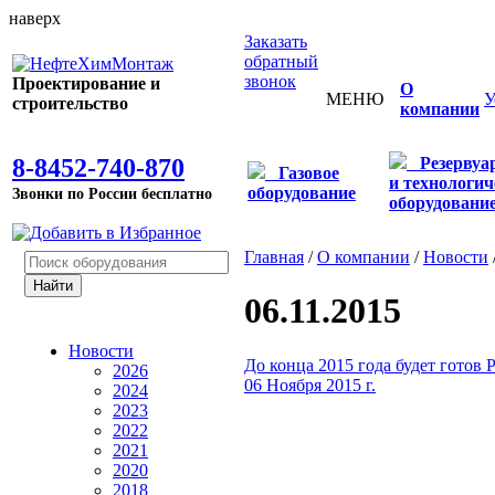
наверх
Заказать
обратный
звонок
Проектирование и
О
МЕНЮ
У
строительство
компании
8-8452-740-870
Резервуа
Газовое
и технологич
оборудование
Звонки по России бесплатно
оборудовани
Главная
/
О компании
/
Новости
06.11.2015
Новости
До конца 2015 года будет готов
2026
06 Ноября 2015 г.
2024
2023
2022
2021
2020
2018