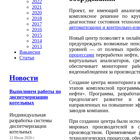
2022
2021
Проект, не имеющий аналогов
2020
комплексное решение по кру
2018
диагностике состояния технол
2017
автоматизации и контрольно-из
2016
2015
Новый центр позволяет в онлай
2014
предупреждать возможные неис
2013
уровней — от полевых приб
Вакансии
процессами
переработки нефти,
Статьи
виртуальных анализаторов, ср
обеспечивает мониторинг ра
видеонаблюдения за производст
Новости
Создание центра мониторинга 
этапов комплексной программы
Выполняем работы по
нефти». Программа, разработа
диспетчеризации
предполагает развитие и в
котельных
направленных на повышение эф
заводов компании.
Индивидуальная
разработка системы
При создании центра были исп
диспетчеризации
мировых производителей в с
котельных
производством. Применяемые 
технологических процессов, обе
12 Июля 2026 г.