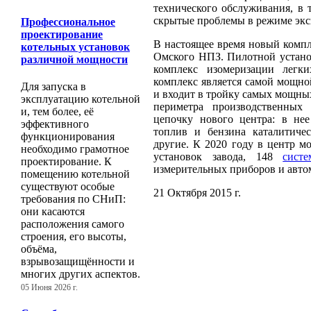
технического обслуживания, в 
скрытые проблемы в режиме экс
Профессиональное
проектирование
В настоящее время новый компл
котельных установок
Омского НПЗ. Пилотной устано
различной мощности
комплекс изомеризации легк
комплекс является самой мощно
Для запуска в
и входит в тройку самых мощных
эксплуатацию котельной
периметра производственных
и, тем более, её
цепочку нового центра: в нее
эффективного
топлив и бензина каталитичес
функционирования
другие. К 2020 году в центр м
необходимо грамотное
установок завода, 148
сист
проектирование. К
измерительных приборов и авто
помещению котельной
существуют особые
21 Октября 2015 г.
требования по СНиП:
они касаются
расположения самого
строения, его высоты,
объёма,
взрывозащищённости и
многих других аспектов.
05 Июня 2026 г.