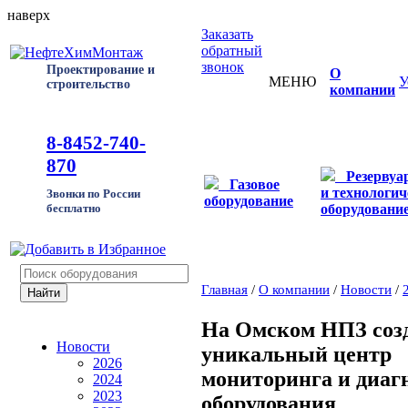
наверх
Заказать
обратный
звонок
Проектирование и
О
МЕНЮ
У
строительство
компании
8-8452-740-
870
Резервуа
Газовое
и технологич
Звонки по России
оборудование
оборудовани
бесплатно
Главная
/
О компании
/
Новости
/
На Омском НПЗ соз
Новости
уникальный центр
2026
мониторинга и диаг
2024
2023
оборудования