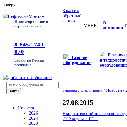
наверх
Заказать
обратный
звонок
Проектирование и
О
МЕНЮ
У
строительство
компании
8-8452-740-
870
Резервуа
Газовое
и технологич
Звонки по России
оборудование
оборудовани
бесплатно
Главная
/
О компании
/
Новости
/
27.08.2015
Новости
2026
Ввод котельной после реконстр
2024
27 Августа 2015 г.
2023