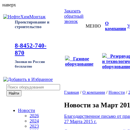
наверх
Заказать
обратный
звонок
Проектирование и
О
МЕНЮ
У
строительство
компании
8-8452-740-
870
Резервуа
Газовое
и технологич
Звонки по России
оборудование
оборудовани
бесплатно
Главная
/
О компании
/
Новости
/
Новости за Март 201
Новости
2026
Благодарственное письмо от пра
2024
27 Марта 2015 г.
2023