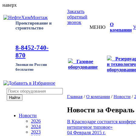
наверх
Заказать
обратный
звонок
Проектирование и
О
МЕНЮ
У
строительство
компании
8-8452-740-
870
Резервуа
Газовое
и технологич
Звонки по России
оборудование
оборудовани
бесплатно
Главная
/
О компании
/
Новости
/
Новости за Февраль 
Новости
2026
В Краснодаре состоится конфер
2024
нетипичное типовое»
2023
04 Февраля 2015 г.