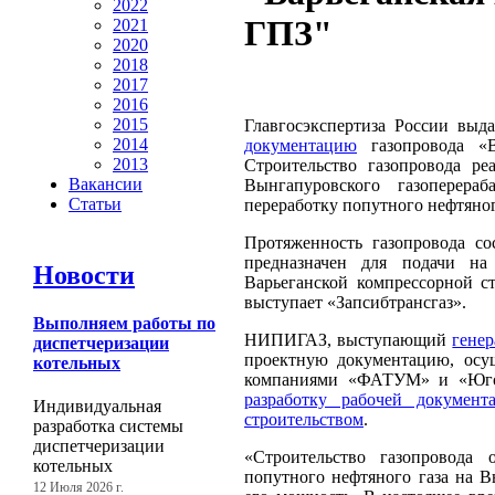
2022
ГПЗ"
2021
2020
2018
2017
2016
2015
Главгосэкспертиза России выд
2014
документацию
газопровода «В
2013
Строительство газопровода ре
Вакансии
Вынгапуровского газоперер
Статьи
переработку попутного нефтяног
Протяженность газопровода со
предназначен для подачи на
Новости
Варьеганской компрессорной с
выступает «Запсибтрансгаз».
Выполняем работы по
НИПИГАЗ, выступающий
гене
диспетчеризации
проектную документацию, осу
котельных
компаниями «ФАТУМ» и «Югор
разработку рабочей документ
Индивидуальная
строительством
.
разработка системы
диспетчеризации
«Строительство газопровода 
котельных
попутного нефтяного газа на В
12 Июля 2026 г.