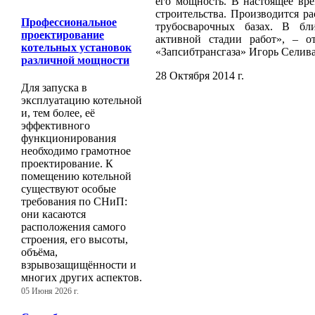
его мощность. В настоящее вр
строительства. Производится ра
Профессиональное
трубосварочных базах. В бл
проектирование
активной стадии работ», – от
котельных установок
«Запсибтрансгаза» Игорь Селив
различной мощности
28 Октября 2014 г.
Для запуска в
эксплуатацию котельной
и, тем более, её
эффективного
функционирования
необходимо грамотное
проектирование. К
помещению котельной
существуют особые
требования по СНиП:
они касаются
расположения самого
строения, его высоты,
объёма,
взрывозащищённости и
многих других аспектов.
05 Июня 2026 г.