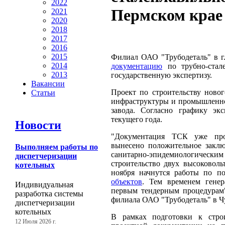
2022
Пермском крае
2021
2020
2018
2017
2016
2015
Филиал ОАО "Трубодеталь" в г
2014
документацию
по трубно-стал
2013
государственную экспертизу.
Вакансии
Проект по строительству новог
Статьи
инфраструктуры и промышленно
завода. Согласно графику экс
текущего года.
Новости
"Документация ТСК уже прош
вынесено положительное заклю
Выполняем работы по
санитарно-эпидемиологическим
диспетчеризации
строительство двух высоковол
котельных
ноября начнутся работы по по
объектов
. Тем временем гене
Индивидуальная
первым тендерным процедурам"
разработка системы
филиала ОАО "Трубодеталь" в Ч
диспетчеризации
котельных
В рамках подготовки к строи
12 Июля 2026 г.