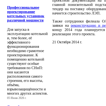
проектной документации на п
главной понизительной подст
Профессиональное
тендер на поставку оборудован
проектирование
начнется строительство ЛЭП.
котельных установок
различной мощности
Также сотрудники филиала ОА
заявки на
реконструкцию и ре
Для запуска в
концу 2014 года планируется
эксплуатацию котельной
реализации этого проекта.
и, тем более, её
21 Октября 2014 г.
эффективного
функционирования
необходимо грамотное
проектирование. К
помещению котельной
существуют особые
требования по СНиП:
они касаются
расположения самого
строения, его высоты,
объёма,
взрывозащищённости и
многих других аспектов.
05 Июня 2026 г.