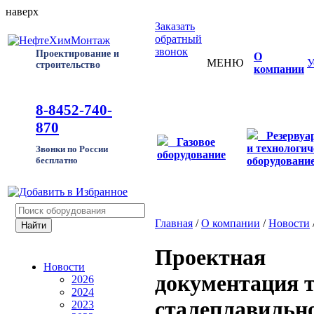
наверх
Заказать
обратный
звонок
Проектирование и
О
МЕНЮ
У
строительство
компании
8-8452-740-
870
Резервуа
Газовое
и технологич
Звонки по России
оборудование
оборудовани
бесплатно
Главная
/
О компании
/
Новости
Проектная
Новости
документация т
2026
2024
сталеплавильно
2023