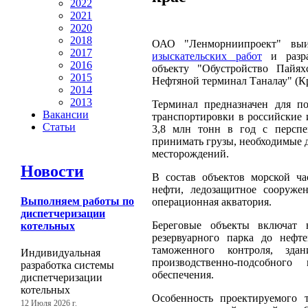
2022
2021
2020
2018
ОАО "Ленморниипроект" вы
2017
изыскательских работ
и разр
2016
объекту "Обустройство Пайях
2015
Нефтяной терминал Таналау" (К
2014
2013
Терминал предназначен для п
Вакансии
транспортировки в российские 
Статьи
3,8 млн тонн в год с перспе
принимать грузы, необходимые д
месторождений.
Новости
В состав объектов морской ча
нефти, ледозащитное сооружен
Выполняем работы по
операционная акватория.
диспетчеризации
Береговые объекты включат 
котельных
резервуарного парка до нефт
таможенного контроля, зда
Индивидуальная
производственно-подсобного
разработка системы
обеспечения.
диспетчеризации
котельных
Особенность проектируемого т
12 Июля 2026 г.