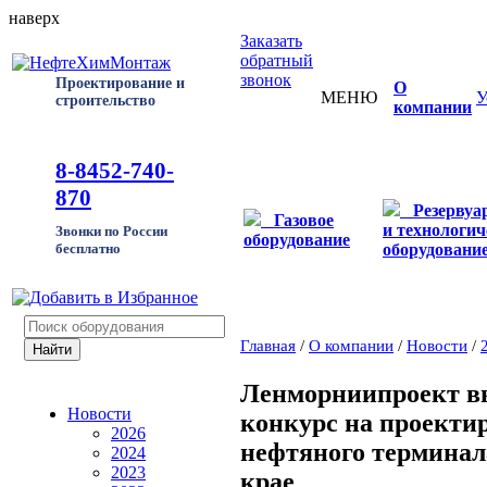
наверх
Заказать
обратный
звонок
Проектирование и
О
МЕНЮ
У
строительство
компании
8-8452-740-
870
Резервуа
Газовое
и технологич
Звонки по России
оборудование
оборудовани
бесплатно
Главная
/
О компании
/
Новости
/
Ленморниипроект в
Новости
конкурс на проекти
2026
нефтяного терминал
2024
2023
крае