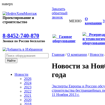
наверх
Заказать
обратный
звонок
Проектирование и
О
МЕНЮ
У
строительство
компании
8-8452-740-870
Резервуа
Газовое
и технологич
оборудование
Звонки по России бесплатно
оборудовани
Главная
/
О компании
/
Новости
Новости за Ноя
года
Новости
2026
2024
Эксперты Европы и России обсу
2023
строительства бестраншейных п
2022
11 Ноября 2013 г.
2021
2020
2018