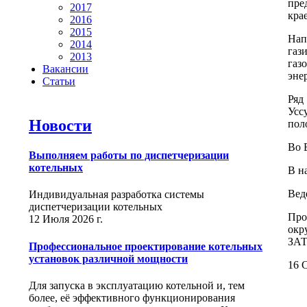
пре
2017
кра
2016
2015
Нап
2014
газ
2013
газ
Вакансии
эне
Статьи
Ряд
Усс
Новости
пол
Во 
Выполняем работы по диспетчеризации
котельных
В н
Вед
Индивидуальная разработка системы
диспетчеризации котельных
Про
12 Июля 2026 г.
окр
ЗАТ
Профессиональное проектирование котельных
установок различной мощности
16 С
Для запуска в эксплуатацию котельной и, тем
более, её эффективного функционирования