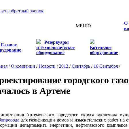
азать обратный звонок
О
МЕНЮ
к
Резервуары
Газовое
и технологическое
Котельное
рудование
оборудование
оборудование
вная
/
О компании
/
Новости
/
2013
/
Сентябрь
/
16 Сентября
/
роектирование городского газ
ачалось в Артеме
инистрация Артемовского городского округа заключила му
бопровода
для газификации домов и изыскательских работ на ст
ормации департамента энергетики, нефтегазового комплекс