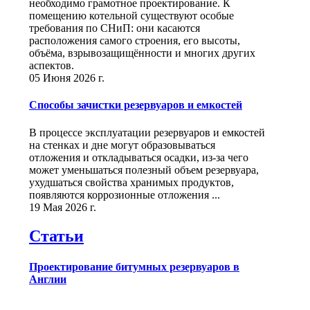
необходимо грамотное проектирование. К
помещению котельной существуют особые
требования по СНиП: они касаются
расположения самого строения, его высоты,
объёма, взрывозащищённости и многих других
аспектов.
05 Июня 2026 г.
Способы зачистки резервуаров и емкостей
В процессе эксплуатации резервуаров и емкостей
на стенках и дне могут образовываться
отложения и откладываться осадки, из-за чего
может уменьшаться полезный объем резервуара,
ухудшаться свойства хранимых продуктов,
появляются коррозионные отложения ...
19 Мая 2026 г.
Статьи
Проектирование битумных резервуаров в
Англии