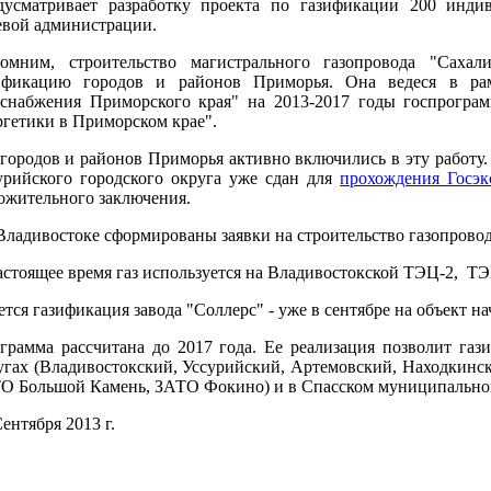
дусматривает разработку проекта по газификации 200 инди
евой администрации.
омним, строительство магистрального газопровода "Саха
ификацию городов и районов Приморья. Она ведеся в ра
оснабжения Приморского края" на 2013-2017 годы госпрограм
ргетики в Приморском крае".
 городов и районов Приморья активно включились в эту работу.
урийского городского округа уже сдан для
прохождения Госэк
ожительного заключения.
Владивостоке сформированы заявки на строительство газопровод
астоящее время газ используется на Владивостокской ТЭЦ-2, Т
ется газификация завода "Соллерс" - уже в сентябре на объект н
грамма рассчитана до 2017 года. Ее реализация позволит газ
угах (Владивостокский, Уссурийский, Артемовский, Находкинск
О Большой Камень, ЗАТО Фокино) и в Спасском муниципально
ентября 2013 г.