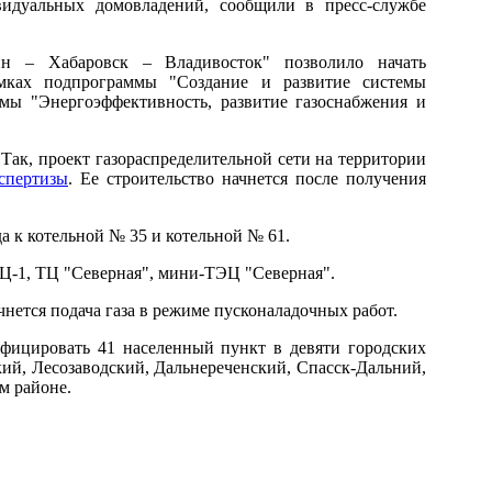
видуальных домовладений, сообщили в пресс-службе
лин – Хабаровск – Владивосток" позволило начать
мках подпрограммы "Создание и развитие системы
мы "Энергоэффективность, развитие газоснабжения и
 Так, проект газораспределительной сети на территории
спертизы
. Ее строительство начнется после получения
а к котельной № 35 и котельной № 61.
ЭЦ-1, ТЦ "Северная", мини-ТЭЦ "Северная".
ачнется подача газа в режиме пусконаладочных работ.
ифицировать 41 населенный пункт в девяти городских
ий, Лесозаводский, Дальнереченский, Спасск-Дальний,
м районе.