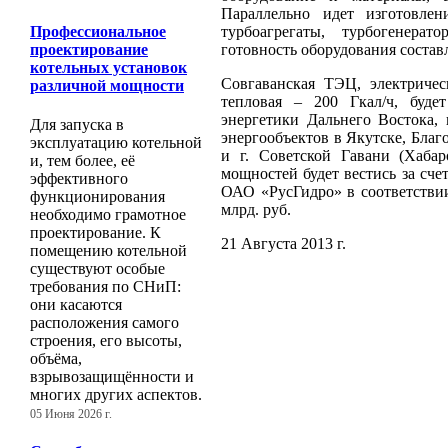
Параллельно идет изготовлени
Профессиональное
турбоагрегаты, турбогенерат
проектирование
готовность оборудования состав
котельных установок
Совгаванская ТЭЦ, электричес
различной мощности
тепловая – 200 Гкал/ч, буде
энергетики Дальнего Востока,
Для запуска в
энергообъектов в Якутске, Благ
эксплуатацию котельной
и г. Советской Гавани (Хабар
и, тем более, её
мощностей будет вестись за сче
эффективного
ОАО «РусГидро» в соответстви
функционирования
млрд. руб.
необходимо грамотное
проектирование. К
21 Августа 2013 г.
помещению котельной
существуют особые
требования по СНиП:
они касаются
расположения самого
строения, его высоты,
объёма,
взрывозащищённости и
многих других аспектов.
05 Июня 2026 г.