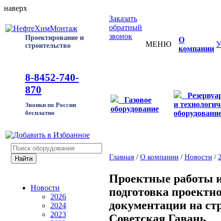
наверх
Заказать
обратный
звонок
Проектирование и
О
МЕНЮ
У
строительство
компании
8-8452-740-
870
Резервуа
Газовое
и технологич
Звонки по России
оборудование
оборудовани
бесплатно
Главная
/
О компании
/
Новости
/
Проектные работы 
Новости
подготовка проектн
2026
документации на стр
2024
2023
Советская Гавань