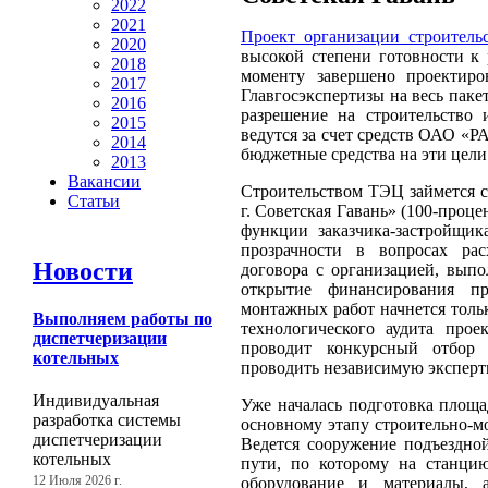
2022
2021
Проект организации строитель
2020
высокой степени готовности к 
2018
моменту завершено проектиро
2017
Главгосэкспертизы на весь паке
2016
разрешение на строительство 
2015
ведутся за счет средств ОАО «Р
2014
бюджетные средства на эти цели
2013
Вакансии
Строительством ТЭЦ займется 
Статьи
г. Советская Гавань» (100-проц
функции заказчика-застройщик
прозрачности в вопросах рас
Новости
договора с организацией, вы
открытие финансирования пр
монтажных работ начнется толь
Выполняем работы по
технологического аудита про
диспетчеризации
проводит конкурсный отбор 
котельных
проводить независимую эксперт
Индивидуальная
Уже началась подготовка площ
разработка системы
основному этапу строительно-мо
диспетчеризации
Ведется сооружение подъездно
котельных
пути, по которому на станцию
оборудование и материалы, 
12 Июля 2026 г.