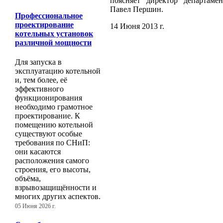
поясняет директор департаме
Павел Першин.
Профессиональное
проектирование
14 Июня 2013 г.
котельных установок
различной мощности
Для запуска в
эксплуатацию котельной
и, тем более, её
эффективного
функционирования
необходимо грамотное
проектирование. К
помещению котельной
существуют особые
требования по СНиП:
они касаются
расположения самого
строения, его высоты,
объёма,
взрывозащищённости и
многих других аспектов.
05 Июня 2026 г.