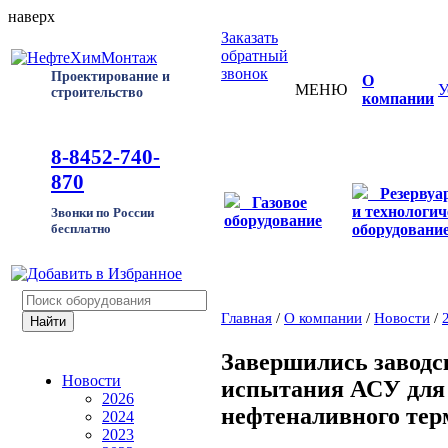
наверх
Заказать
обратный
звонок
Проектирование и
О
МЕНЮ
У
строительство
компании
8-8452-740-
870
Резервуа
Газовое
и технологич
Звонки по России
оборудование
оборудовани
бесплатно
Главная
/
О компании
/
Новости
/
Завершились заводс
Новости
испытания АСУ для
2026
нефтеналивного те
2024
2023