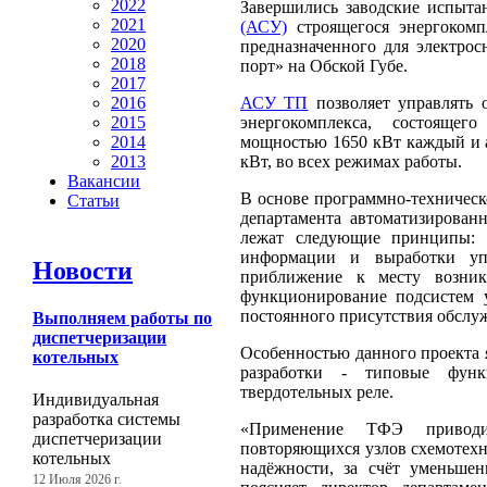
2022
Завершились заводские испыт
2021
(АСУ)
строящегося энергокомп
2020
предназначенного для электро
2018
порт» на Обской Губе.
2017
АСУ ТП
позволяет управлять 
2016
энергокомплекса, состоящег
2015
мощностью 1650 кВт каждый и 
2014
кВт, во всех режимах работы.
2013
Вакансии
В основе программно-техническ
Статьи
департамента автоматизирован
лежат следующие принципы: д
информации и выработки уп
Новости
приближение к месту возник
функционирование подсистем у
постоянного присутствия обслу
Выполняем работы по
диспетчеризации
Особенностью данного проекта 
котельных
разработки - типовые фун
твердотельных реле.
Индивидуальная
разработка системы
«Применение ТФЭ приводи
диспетчеризации
повторяющихся узлов схемотех
котельных
надёжности, за счёт уменьшен
12 Июля 2026 г.