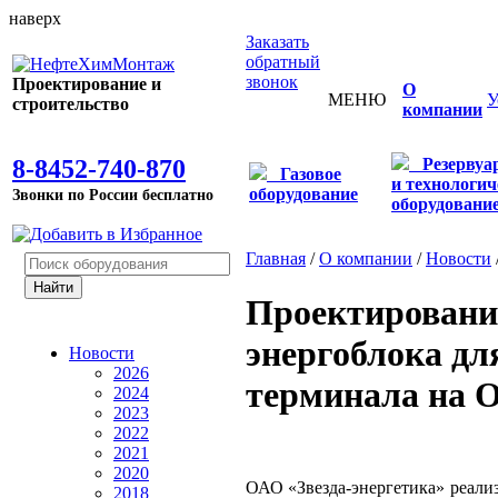
наверх
Заказать
обратный
звонок
Проектирование и
О
МЕНЮ
У
строительство
компании
8-8452-740-870
Резервуа
Газовое
и технологич
оборудование
Звонки по России бесплатно
оборудовани
Главная
/
О компании
/
Новости
Проектировани
энергоблока дл
Новости
2026
терминала на О
2024
2023
2022
2021
2020
ОАО «Звезда-энергетика» реали
2018