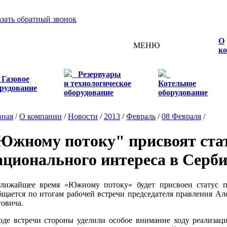
азать обратный звонок
О
МЕНЮ
к
Резервуары
Газовое
и технологическое
Котельное
рудование
оборудование
оборудование
вная
/
О компании
/
Новости
/
2013
/
Февраль
/
08 Февраля
/
Южному потоку" присвоят стат
ационального интереса в Серб
лижайшее время «Южному потоку» будет присвоен статус п
бщается по итогам рабочей встречи председателя правления А
товича.
оде встречи стороны уделили особое внимание ходу реализа