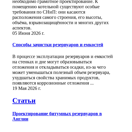
необходимо грамотное проектирование. К
помещению котельной существуют особые
требования по СНиП: они касаются
расположения самого строения, его высоты,
объёма, взрывозащищённости и многих других
аспектов.
05 Июня 2026 г.
Способы зачистки резервуаров и емкостей
В процессе эксплуатации резервуаров и емкостей
на стенках и дне могут образовываться
отложения и откладываться осадки, из-за чего
может уменьшаться полезный объем резервуара,
ухудшаться свойства хранимых продуктов,
появляются коррозионные отложения ...
19 Мая 2026 г.
Статьи
Проектирование битумных резервуаров в
Англии