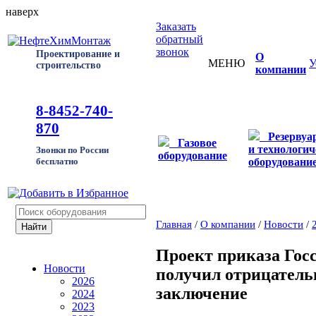
наверх
Заказать
обратный
звонок
Проектирование и
О
МЕНЮ
У
строительство
компании
8-8452-740-
870
Резервуа
Газовое
и технологич
Звонки по России
оборудование
оборудовани
бесплатно
Главная
/
О компании
/
Новости
/
Проект приказа Гос
Новости
получил отрицатель
2026
заключение
2024
2023