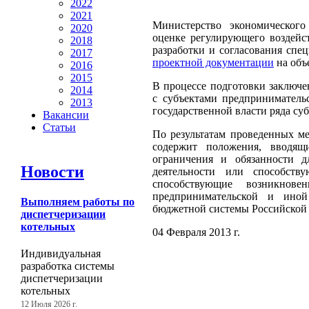
2022
2021
Министерство экономическог
2020
оценке регулирующего воздейс
2018
разработки и согласования спе
2017
проектной документации
на объ
2016
2015
В процессе подготовки заключ
2014
с субъектами предприниматель
2013
государственной власти ряда су
Вакансии
Статьи
По результатам проведенных ме
содержит положения, вводя
ограничения и обязанности д
Новости
деятельности или способст
способствующие возникнове
предпринимательской и ино
Выполняем работы по
бюджетной системы Российской
диспетчеризации
котельных
04 Февраля 2013 г.
Индивидуальная
разработка системы
диспетчеризации
котельных
12 Июля 2026 г.