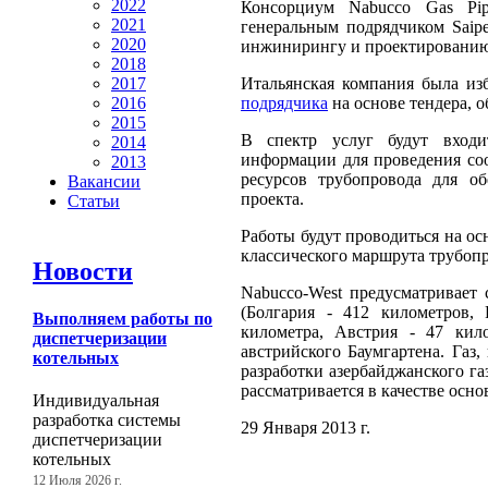
2022
Консорциум Nabucco Gas Pipel
2021
генеральным подрядчиком Saip
2020
инжинирингу и проектированию 
2018
Итальянская компания была и
2017
подрядчика
на основе тендера, о
2016
2015
В спектр услуг будут входи
2014
информации для проведения со
2013
ресурсов трубопровода для об
Вакансии
проекта.
Статьи
Работы будут проводиться на о
классического маршрута трубопр
Новости
Nabucco-West предусматривает 
(Болгария - 412 километров,
Выполняем работы по
километра, Австрия - 47 кило
диспетчеризации
австрийского Баумгартена. Газ,
котельных
разработки азербайджанского г
рассматривается в качестве осно
Индивидуальная
разработка системы
29 Января 2013 г.
диспетчеризации
котельных
12 Июля 2026 г.