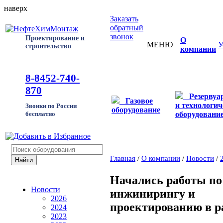
наверх
Заказать
обратный
звонок
Проектирование и
О
МЕНЮ
У
строительство
компании
8-8452-740-
870
Резервуа
Газовое
и технологич
Звонки по России
оборудование
оборудовани
бесплатно
Главная
/
О компании
/
Новости
/
Начались работы по
Новости
инжинирингу и
2026
проектированию в р
2024
2023